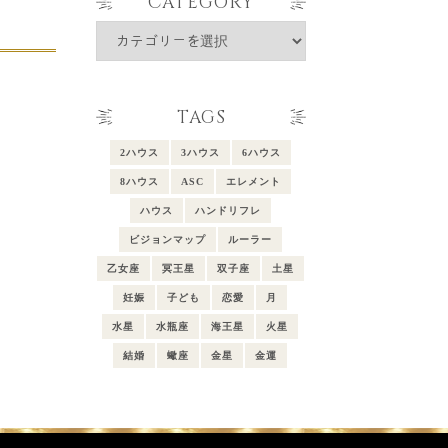
CATEGORY
Category
TAGS
2ハウス
3ハウス
6ハウス
8ハウス
ASC
エレメント
ハウス
ハンドリフレ
ビジョンマップ
ルーラー
乙女座
冥王星
双子座
土星
妊娠
子ども
恋愛
月
水星
水瓶座
海王星
火星
結婚
蠍座
金星
金運