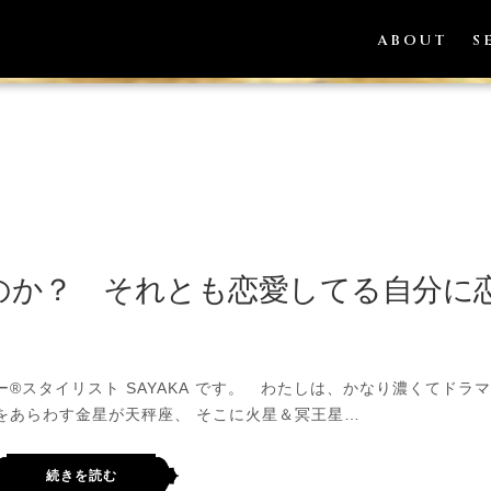
ブ:
金星
ABOUT
S
のか？ それとも恋愛してる自分に
®スタイリスト SAYAKA です。 わたしは、かなり濃くてドラ
をあらわす金星が天秤座、 そこに火星＆冥王星…
続きを読む