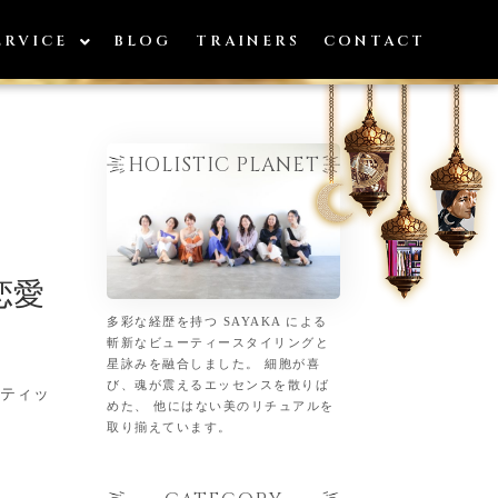
ERVICE
BLOG
TRAINERS
CONTACT
HOLISTIC PLANET
恋愛
多彩な経歴を持つ SAYAKA による
斬新なビューティースタイリングと
星詠みを融合しました。 細胞が喜
び、魂が震えるエッセンスを散りば
マティッ
めた、 他にはない美のリチュアルを
取り揃えています。