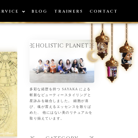
ERVICE
BLOG
TRAINERS
CONTACT
HOLISTIC PLANET
多彩な経歴を持つ SAYAKA による
斬新なビューティースタイリングと
星詠みを融合しました。 細胞が喜
び、魂が震えるエッセンスを散りば
めた、 他にはない美のリチュアルを
取り揃えています。