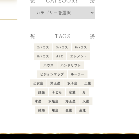
CATEGORY
Category
TAGS
2ハウス
3ハウス
6ハウス
8ハウス
ASC
エレメント
ハウス
ハンドリフレ
ビジョンマップ
ルーラー
乙女座
冥王星
双子座
土星
妊娠
子ども
恋愛
月
水星
水瓶座
海王星
火星
結婚
蠍座
金星
金運