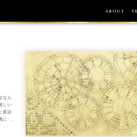
ブ:
ハウス
ABOUT
S
はなん
難しい
と星詠
隅に …