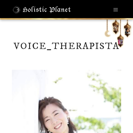
メイン
VOICE_THERAPISTA