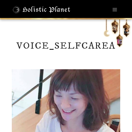
メイン
VOICE_SELFCAREA