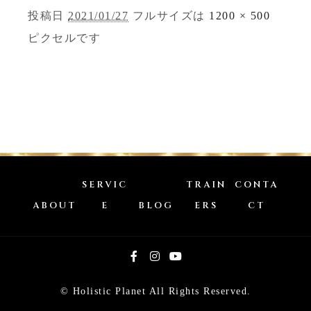
投稿日
2021/01/27
フルサイズは
1200 × 500
ピクセルです
SERVIC
TRAIN
CONTA
ABOUT
E
BLOG
ERS
CT
© Holistic Planet All Rights Reserved.