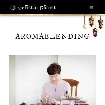
メイン
AROMABLENDING