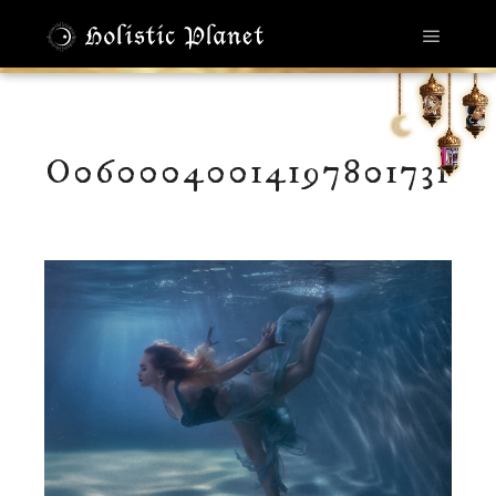
メイン
O0600040014197801731