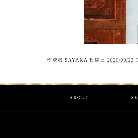
作成者
SAYAKA
投稿日
2020/09/23
ABOUT
S