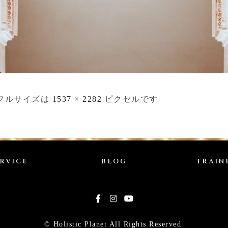
フルサイズは
1537 × 2282
ピクセルです
ERVICE
BLOG
TRAIN
© Holistic Planet All Rights Reserved.