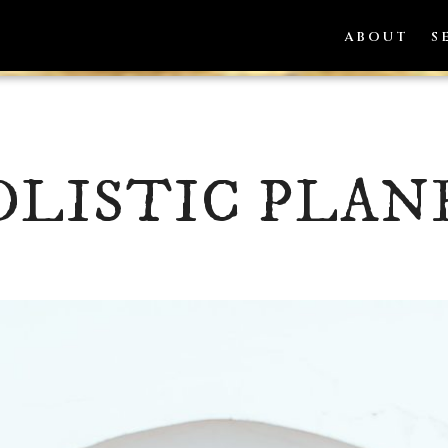
ABOUT
S
OLISTIC PLAN