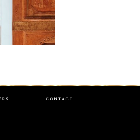
ERS
CONTACT