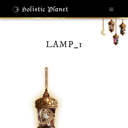
メイン
LAMP_1